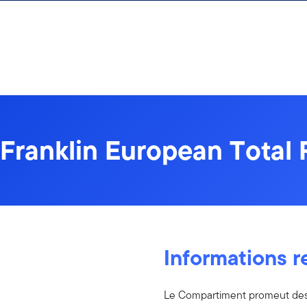
Aller au contenu
Franklin European Total
Informations 
Le Compartiment promeut des c