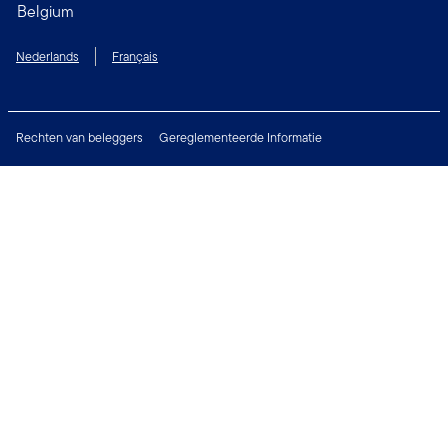
Belgium
Nederlands
Français
Rechten van beleggers
Gereglementeerde Informatie
Digitale toegankelijkheid
Juridische Waarschuwing
Financial Crimes Compliance
Privacy Richtlijnen
Cookie voorkeuren
Beveiligingsbeleid
2026 Franklin Templeton. Alle rechten voorbehouden.