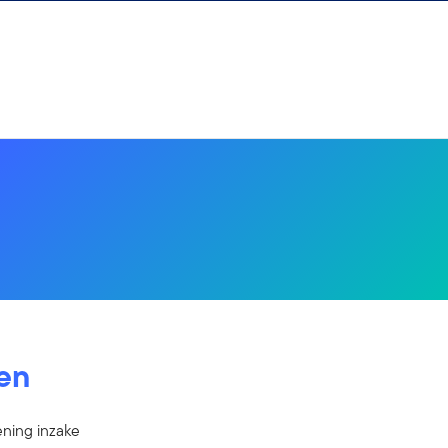
en
ning inzake