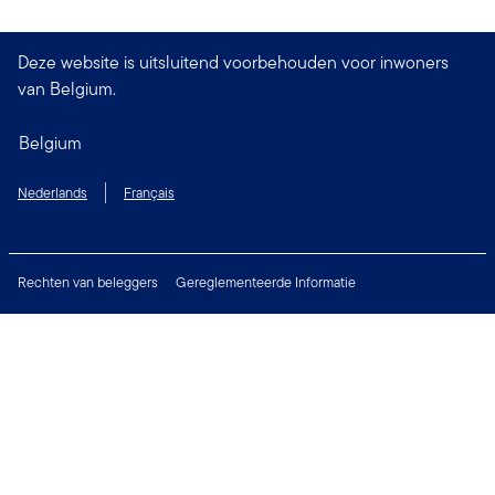
Deze website is uitsluitend voorbehouden voor inwoners
van Belgium.
Belgium
Nederlands
Français
Rechten van beleggers
Gereglementeerde Informatie
Digitale toegankelijkheid
Juridische Waarschuwing
Financial Crimes Compliance
Privacy Richtlijnen
Cookie voorkeuren
Beveiligingsbeleid