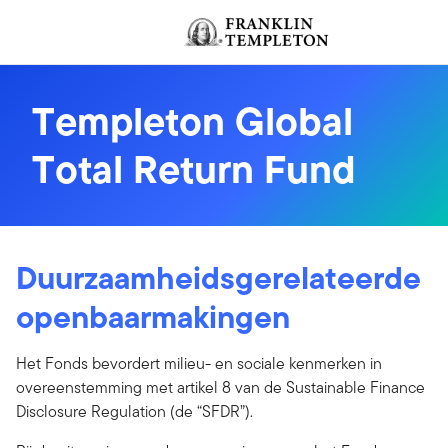
Ga naar de inhoud
Header menu toggle
Templeton Global
Total Return Fund
Duurzaamheidsgerelateerde
openbaarmakingen
Het Fonds bevordert milieu- en sociale kenmerken in
overeenstemming met artikel 8 van de Sustainable Finance
Disclosure Regulation (de “SFDR”).